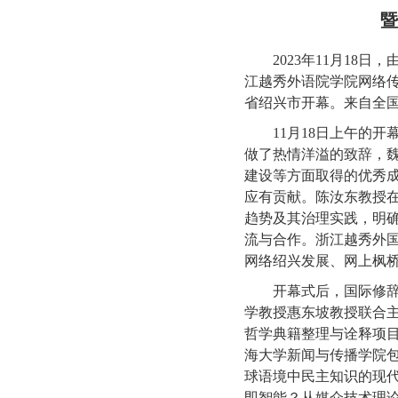
暨
2023年11月1
江越秀外语院学院网络传
省绍兴市开幕。来自全国
11月18日上午的
做了热情洋溢的致辞，
建设等方面取得的优秀
应有贡献。陈汝东教授
趋势及其治理实践，明
流与合作。浙江越秀外
网络绍兴发展、网上枫
开幕式后，国际修
学教授惠东坡教授联合
哲学典籍整理与诠释项目
海大学新闻与传播学院
球语境中民主知识的现
即智能？从媒介技术理