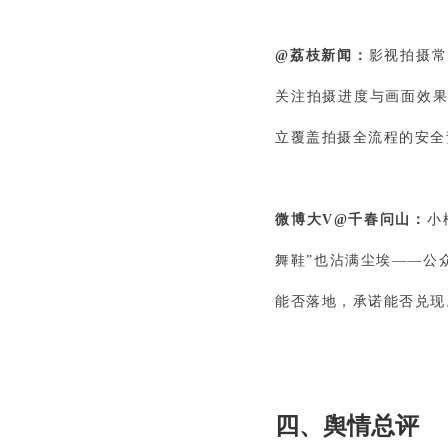
@荔枝新闻：
影视拍摄常
关注拍摄进度与画面效果
立覆盖拍摄全流程的安全
微博大V@千春问山：
小
舞鞋”也沾满尘埃——公
能否落地，承诺能否兑现
四、舆情总评