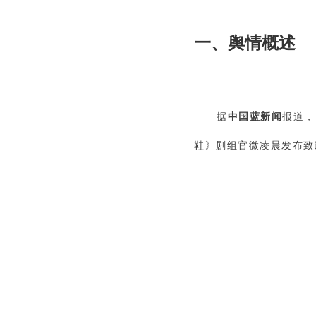
一、舆情概述
据
报道，
中国蓝新闻
鞋》剧组官微凌晨发布致歉